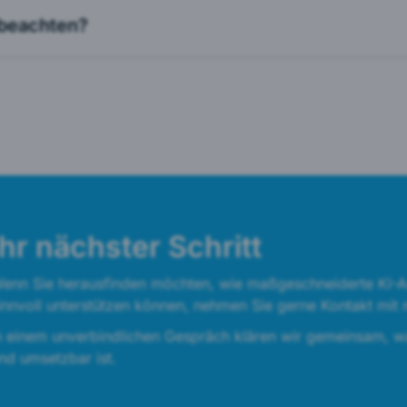
 beachten?
Ihr nächster Schritt
enn Sie herausfinden möchten, wie maßgeschneiderte KI-As
innvoll unterstützen können, nehmen Sie gerne Kontakt mit m
n einem unverbindlichen Gespräch klären wir gemeinsam, was f
nd umsetzbar ist.