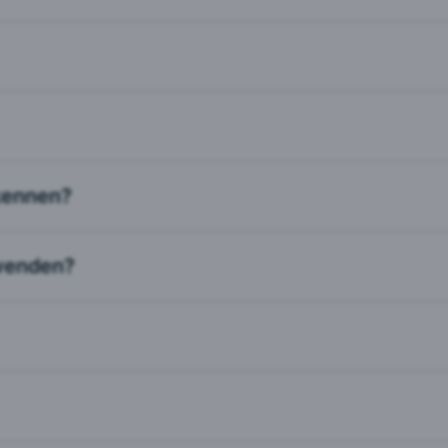
eptieren
skennen?
rwenden?