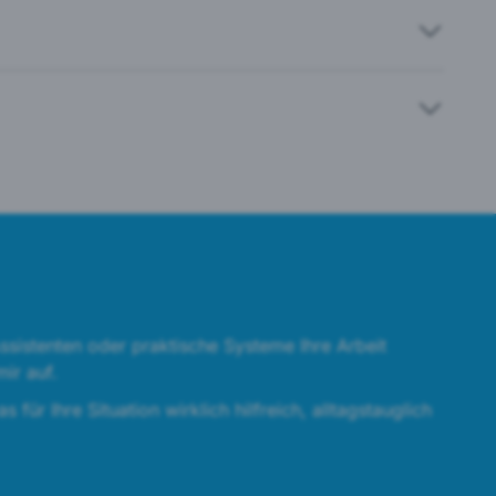
sistenten oder praktische Systeme Ihre Arbeit
ir auf.
ür Ihre Situation wirklich hilfreich, alltagstauglich