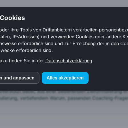
 Cookies
oder ihre Tools von Drittanbietern verarbeiten personenbe
daten, IP-Adressen) und verwenden Cookies oder andere K
Häufig gestellte Fragen
onsweise erforderlich sind und zur Erreichung der in den Coo
ecke erforderlich sind.
chreiben Sie mir gerne. Gemeinsam klären wir, welche Lösung
azu finden Sie in der
Datenschutzerklärung
.
en und anpassen
Alles akzeptieren
MS
unterstützt dabei, aus einer bestehenden Zielformulierung in 
ormulierung, vertiefendem Warum, passenden Coaching-Frage
mo (Piwik)
ube