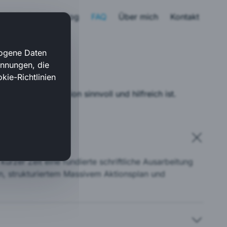
KI-Assistent
Blog
FAQ
Über mich
Kontakt
zogene Daten
ennungen, die
kie-Richtlinien
 für Ihre Situation sinnvoll und hilfreich ist.
kurzer Zeit eine fundierte schriftliche Ausarbeitung
n, strukturiertem Massivem Aktionsplan und