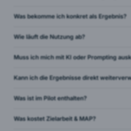
Auswahl akz
Was bekomme ich konkret als Ergebnis?
Wie läuft die Nutzung ab?
Muss ich mich mit KI oder Prompting au
Kann ich die Ergebnisse direkt weiterve
Was ist im Pilot enthalten?
Was kostet Zielarbeit & MAP?