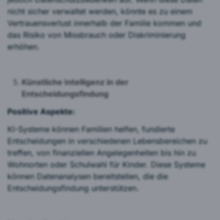
nicht sicher verwaltet werden, könnte es zu einem
Vertrauensverlust innerhalb der Familie kommen und
das Risiko von Missbrauch oder Diskriminierung
erhöhen.
Künstliche Intelligenz in der
Entscheidungsfindung
Positive Aspekte:
KI-Systeme können Familien helfen, fundierte
Entscheidungen in verschiedenen Lebensbereichen zu
treffen, von finanziellen Angelegenheiten bis hin zu
Wohnorten oder Schulwahl für Kinder. Diese Systeme
können Datenanalysen bereitstellen, die die
Entscheidungsfindung unterstützen.