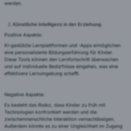
werden.
Künstliche Intelligenz in der Erziehung
Positive Aspekte:
KI-gestützte Lernplattformen und -Apps ermöglichen
eine personalisierte Bildungserfahrung für Kinder.
Diese Tools können den Lernfortschritt überwachen
und auf individuelle Bedürfnisse eingehen, was eine
effektivere Lernumgebung schafft.
Negative Aspekte:
Es besteht das Risiko, dass Kinder zu früh mit
Technologien konfrontiert werden und die
zwischenmenschliche Interaktion vernachlässigen.
Außerdem könnte es zu einer Ungleichheit im Zugang