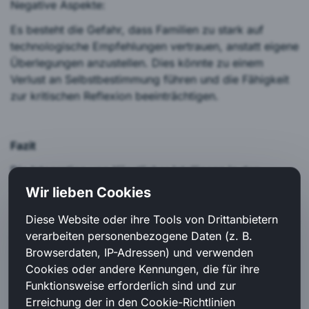
Negative Aspekte:
Es besteht die Gefahr, dass Familien zu stark auf
technologische Empfehlungen vertrauen, anstatt eigene
Überlegungen anzustellen. Dies könnte zu einem
Verlust an Selbstbestimmung führen und die Fähigkeit
zur kritischen Reflexion beeinträchtigen.
Fazit
Die Integration von Künstlicher Intelligenz in den
Familienalltag bietet sowohl Chancen als auch
Wir lieben Cookies
Herausforderungen. Während KI das Potenzial hat, das
Diese Website oder ihre Tools von Drittanbietern
Familienleben zu bereichern und zu erleichtern, müssen
verarbeiten personenbezogene Daten (z. B.
die negativen Auswirkungen und ethischen Bedenken
Browserdaten, IP-Adressen) und verwenden
sorgfältig abgewogen werden. Ein bewusster und
Cookies oder andere Kennungen, die für ihre
verantwortungsvoller Umgang mit diesen Technologien
Funktionsweise erforderlich sind und zur
ist entscheidend, um die positiven Aspekte zu
Erreichung der in den Cookie-Richtlinien
maximieren und die negativen zu minimieren.