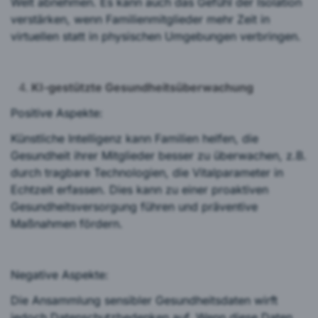
Welt abnehmen. Es kann auch das Gefühl der Isolation
verstärken, wenn Familienmitglieder mehr Zeit in
virtuellen statt in physischen Umgebungen verbringen.
KI-gestützte Gesundheitsüberwachung
Positive Aspekte:
Künstliche Intelligenz kann Familien helfen, die
Gesundheit ihrer Mitglieder besser zu überwachen, z.B.
durch tragbare Technologien, die Vitalparameter in
Echtzeit erfassen. Dies kann zu einer proaktiven
Gesundheitsversorgung führen und präventive
Maßnahmen fördern.
Negative Aspekte:
Die Ansammlung sensibler Gesundheitsdaten wirft
jedoch Datenschutzbedenken auf. Wenn diese Daten