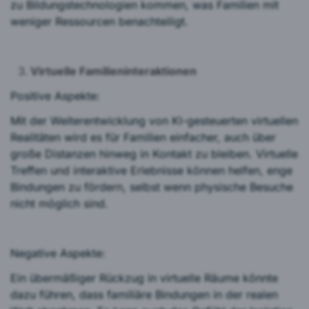
zu Bildungstechnologien kommen, was Familien mit
weniger Ressourcen benachteiligt.
Virtuelle Familieninteraktionen
Positive Aspekte:
Mit der Weiterentwicklung von KI-gesteuerten virtuellen
Realitäten wird es für Familien einfacher, auch über
große Distanzen hinweg in Kontakt zu bleiben. Virtuelle
Treffen und interaktive Erlebnisse können helfen, enge
Bindungen zu fördern, selbst wenn physische Besuche
nicht möglich sind.
Negative Aspekte:
Ein übermäßiger Rückzug in virtuelle Räume könnte
dazu führen, dass familiäre Bindungen in der realen