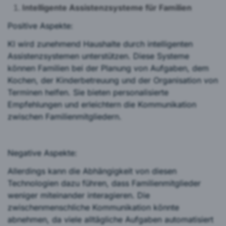
Intelligente Assistenzsysteme für Familien
Positive Aspekte:
KI wird zunehmend Haushalte durch intelligenten
Assistenzsystemen unterstützen. Diese Systeme
können Familien bei der Planung von Aufgaben, dem
Kochen, der Kinderbetreuung und der Organisation von
Terminen helfen. Sie bieten personalisierte
Empfehlungen und erleichtern die Kommunikation
zwischen Familienmitgliedern.
Negative Aspekte:
Allerdings kann die Abhängigkeit von diesen
Technologien dazu führen, dass Familienmitglieder
weniger miteinander interagieren. Die
zwischenmenschliche Kommunikation könnte
abnehmen, da viele alltägliche Aufgaben automatisiert