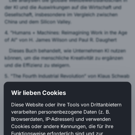
Lee analysiert die globale Wettbewerbslandschaft in
der KI und die Auswirkungen auf die Wirtschaft und
Gesellschaft, insbesondere im Vergleich zwischen
China und dem Silicon Valley.
4. "Humans + Machines: Reimagining Work in the Age
of AI" von H. James Wilson und Paul R. Daughert
Dieses Buch behandelt, wie Unternehmen KI nutzen
können, um die menschliche Kreativität zu ergänzen
und die Effizienz zu steigern.
5. "The Fourth Industrial Revolution" von Klaus Schwab
Schwab untersucht die Auswirkungen neuer
Wir lieben Cookies
Technologien, einschließlich KI, auf die Gesellschaft
und die Wirtschaft und ermutigt zu einem
Diese Website oder ihre Tools von Drittanbietern
verantwortungsvollen Umgang mit diesen
verarbeiten personenbezogene Daten (z. B.
Veränderungen.
Browserdaten, IP-Adressen) und verwenden
Cookies oder andere Kennungen, die für ihre
Diese Bücher bieten vertiefte Einblicke in die Thematik
Funktionsweise erforderlich sind und zur
und ermöglichen es, das Wissen über KI und deren