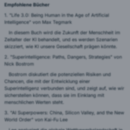
Empfohlene Bücher
1. "Life 3.0: Being Human in the Age of Artificial
Intelligence" von Max Tegmark
In diesem Buch wird die Zukunft der Menschheit im
Zeitalter der KI behandelt, und es werden Szenarien
skizziert, wie KI unsere Gesellschaft prägen könnte.
2. "Superintelligence: Paths, Dangers, Strategies" von
Nick Bostrom
Bostrom diskutiert die potenziellen Risiken und
Chancen, die mit der Entwicklung einer
Superintelligenz verbunden sind, und zeigt auf, wie wir
sicherstellen können, dass sie im Einklang mit
menschlichen Werten steht.
3. "AI Superpowers: China, Silicon Valley, and the New
World Order" von Kai-Fu Lee