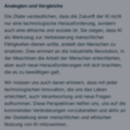
Analogien und Vergleiche
Die Zitate verdeutlichen, dass die Zukunft der KI nicht
nur eine technologische Herausforderung, sondern
auch eine ethische und soziale ist. Sie zeigen, dass KI
als Werkzeug zur Verbesserung menschlicher
Fähigkeiten dienen sollte, anstatt den Menschen zu
ersetzen. Dies erinnert an die industrielle Revolution, in
der Maschinen die Arbeit der Menschen erleichterten,
aber auch neue Herausforderungen mit sich brachten,
die es zu bewältigen galt.
Wir müssen uns auch daran erinnern, dass mit jeder
technologischen Innovation, die uns das Leben
erleichtert, auch Verantwortung und neue Fragen
aufkommen. Diese Perspektiven helfen uns, uns auf die
kommenden Veränderungen vorzubereiten und aktiv an
der Gestaltung einer menschlichen und ethischen
Nutzung von KI mitzuwirken.