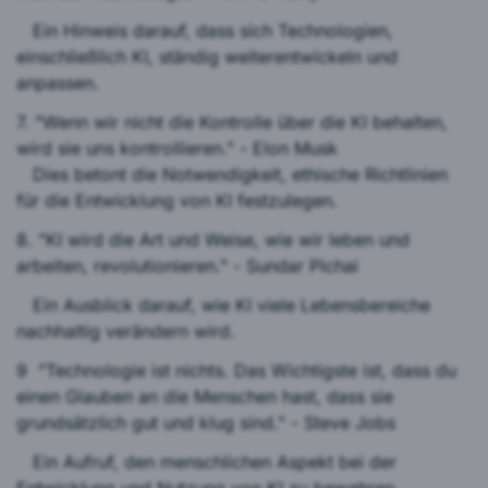
Ein Hinweis darauf, dass sich Technologien,
einschließlich KI, ständig weiterentwickeln und
anpassen.
7. "Wenn wir nicht die Kontrolle über die KI behalten,
wird sie uns kontrollieren." - Elon Musk
Dies betont die Notwendigkeit, ethische Richtlinien
für die Entwicklung von KI festzulegen.
8. "KI wird die Art und Weise, wie wir leben und
arbeiten, revolutionieren." - Sundar Pichai
Ein Ausblick darauf, wie KI viele Lebensbereiche
nachhaltig verändern wird.
9 "Technologie ist nichts. Das Wichtigste ist, dass du
einen Glauben an die Menschen hast, dass sie
grundsätzlich gut und klug sind." - Steve Jobs
Ein Aufruf, den menschlichen Aspekt bei der