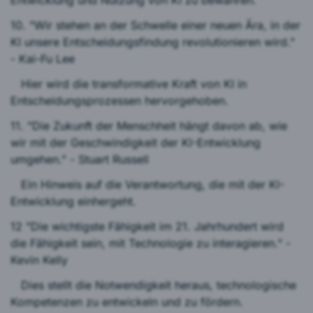
Entwicklung und Nutzung von KI zu bewahren.
10. "Wir stehen an der Schwelle einer neuen Ära, in der
KI unsere Entscheidungsfindung revolutionieren wird."
- Kai-Fu Lee
Hier wird die transformative Kraft von KI in
Entscheidungsprozessen hervorgehoben.
11. "Die Zukunft der Menschheit hängt davon ab, wie
wir mit der Geschwindigkeit der KI-Entwicklung
umgehen." - Stuart Russell
Ein Hinweis auf die Verantwortung, die mit der KI-
Entwicklung einhergeht.
12 "Die wichtigste Fähigkeit im 21. Jahrhundert wird
die Fähigkeit sein, mit Technologie zu interagieren." -
Kevin Kelly
Dies stellt die Notwendigkeit heraus, technologische
Kompetenzen zu entwickeln und zu fördern.