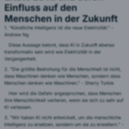
Einfluss auf den
Menschen in der Zukunft
1. "Künstliche Intelligenz ist die neue Elektrizität." -
Andrew Ng
Diese Aussage betont, dass KI in Zukunft ebenso
transformativ sein wird wie Elektrizität in der
Vergangenheit.
2. "Die größte Bedrohung für die Menschheit ist nicht,
dass Maschinen denken wie Menschen, sondern dass
Menschen denken wie Maschinen." - Sherry Turkle
Hier wird die Gefahr angesprochen, dass Menschen
ihre Menschlichkeit verlieren, wenn sie sich zu sehr auf
KI verlassen.
3. "Wir haben KI nicht entwickelt, um die menschliche
Intelligenz zu ersetzen, sondern um sie zu erweitern." -