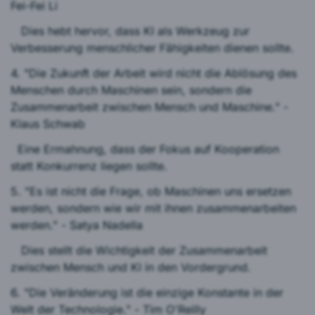
Fei-Fei Li
Dies hebt hervor, dass KI als Werkzeug zur
Verbesserung menschlicher Fähigkeiten dienen sollte.
4. "Die Zukunft der Arbeit wird nicht die Ablösung des
Menschen durch Maschinen sein, sondern die
Zusammenarbeit zwischen Mensch und Maschine." -
Klaus Schwab
Eine Ermahnung, dass der Fokus auf Kooperation
statt Konkurrenz liegen sollte.
5. "Es ist nicht die Frage, ob Maschinen uns ersetzen
werden, sondern wie wir mit ihnen zusammenarbeiten
werden." - Satya Nadella
Dies stellt die Wichtigkeit der Zusammenarbeit
zwischen Mensch und KI in den Vordergrund.
6. "Die Veränderung ist die einzige Konstante in der
Welt der Technologie." - Tim O'Reilly